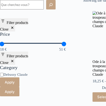
Showing the sin
Filter products
Close
Price
18 €
51 €
Filter products
Ode à la
Close
troupeau
Category
champs d
Claude
Debussy Claude
18,25
€
Apply
De
Apply
Sele