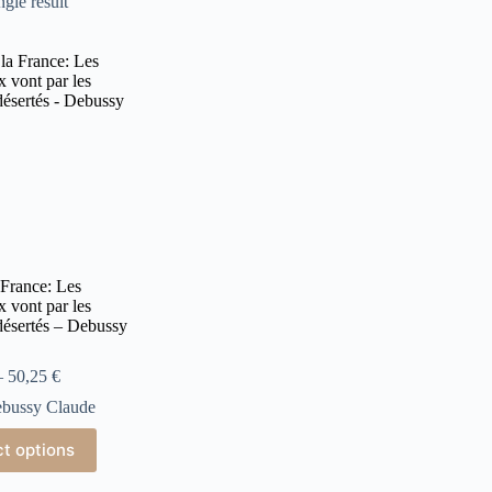
gle result
 France: Les
x vont par les
ésertés – Debussy
–
50,25
€
bussy Claude
ct options